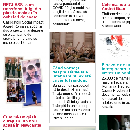
cauza pandemiei de
Cele mai iubit
REGLASS: cum
COVID-19 și a mobilizat
Andrei Bran
transformi fulgi din
artiști din toată țara să
plastic reciclat în
Platformele albe
contribuie la difuzarea
ochelari de soare
din alte timpuri, b
unor lucrări cu mesaje de
uitată, umbrela j
Câștigătorii Social Impact
solidaritate.
și laurii aurii.
Award România 2018 își
duc proiectul mai departe
cu o campanie de
crowdfunding care se
încheie pe 13 mai.
E nevoie de u
Când vorbeşti
întreg pentru 
despre stările tale
creşte un copi
interioare nu există
26.000 de mame 
cuvântul random.
nasc în fiecare an
Sună cumva paradoxal –
România. Regizo
să te deschizi mai curând
Ozana Nicolau a 
în fața unor străini, decât
documentar web ș
o faci cu familia și
spectacol de teat
prietenii. Și totuși, asta se
adolescente în a
întâmplă la un atelier pe
situație.
care se bat adolescenții
la Ideo Ideis: dans cu
Cum mi-am găsit
István Téglás.
curajul şi un nou
acasă în Newcastle