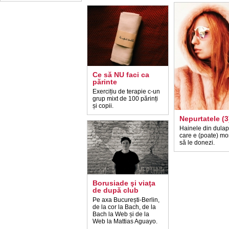
Ce să NU faci ca
părinte
Exercițiu de terapie c-un
grup mixt de 100 părinți
și copii.
Nepurtatele (3
Hainele din dulap
care e (poate) m
să le donezi.
Borusiade şi viaţa
de după club
Pe axa București-Berlin,
de la cor la Bach, de la
Bach la Web și de la
Web la Mattias Aguayo.