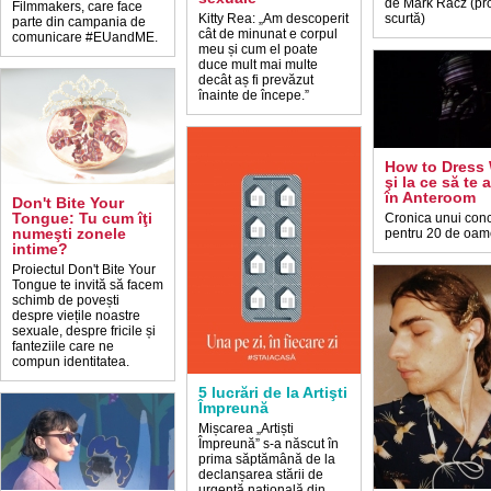
de Mark Racz (pr
Filmmakers, care face
Kitty Rea: „Am descoperit
scurtă)
parte din campania de
cât de minunat e corpul
comunicare #EUandME.
meu și cum el poate
duce mult mai multe
decât aș fi prevăzut
înainte de începe.”
How to Dress 
şi la ce să te 
în Anteroom
Don't Bite Your
Tongue: Tu cum îţi
Cronica unui conc
numeşti zonele
pentru 20 de oam
intime?
Proiectul Don't Bite Your
Tongue te invită să facem
schimb de povești
despre viețile noastre
sexuale, despre fricile și
fanteziile care ne
compun identitatea.
5 lucrări de la Artişti
Împreună
Mișcarea „Artiști
Împreună” s-a născut în
prima săptămână de la
declanșarea stării de
urgență națională din