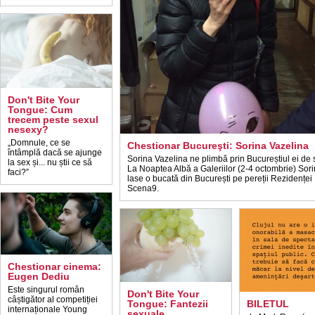
Don't Bite Your
Tongue: Cum
trecem peste sexul
nesexy?
„Domnule, ce se
Chestionar Bucureşti: Sorina Vazelina
întâmplă dacă se ajunge
Sorina Vazelina ne plimbă prin Bucureștiul ei de s
la sex și... nu știi ce să
La Noaptea Albă a Galeriilor (2-4 octombrie) Sori
faci?”
lase o bucată din București pe pereții Rezidențe
Scena9.
Chestionar cinema:
Eugen Dediu
Este singurul român
Don't Bite Your
câștigător al competiției
Tongue: Fantezii
BILETUL
internaționale Young
sexuale