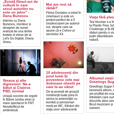
„Există filmul-act de
Mai are rost să
cultură în care
rămâi?
sexul autorilor nu
este un jalon” -
Filmul Dovlatov a intrat în
Dana Bunescu
cinemauri și este un
Viaţa fără plas
pretext perfect de a îl
Interviu cu Dana
Tea Nicolae s-a 
(re)descoperi pe autorul
Bunescu, monteur și
la Plastic Free Jul
rus. despre care se
designer de sunet,
Challenge și îți d
spune că e Cehov-ul
realizat de una dintre
sfaturi pentru o v
secolului XX.
fostele ei eleve de la
puțin dăunătoare 
Let's Go Digital, Diana
natură.
Smeu.
10 adolescenţi din
jurul lumii îţi
Albumul vieţii
povestesc cele mai
Steaua şi alte
Greetings Sug
dubioase chestii pe
digresiuni: Ne-a
care le-au văzut
Greetings Sugar î
bătut şi Craiova
lansează album, 
PSD, normal
De la povești de groază
am profitat de oca
românești luate prea în
Uriașă ciocnire de orgolii
întrebăm care sun
serios la amenințări cu
în Bănie (vorba vine) și
discurile alea car
bombă și pensionari
mare spectacol în FNT.
făcut muzicieni și
morți pe WC, frânturi din
Nesatisfăcut de
oameni.
viața unor adolescenți.
amândouă.