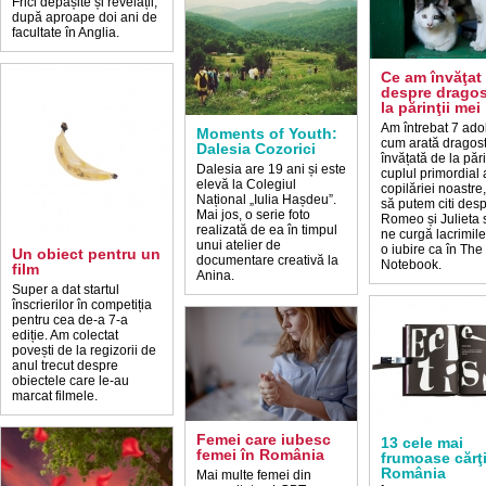
Frici depășite și revelații,
după aproape doi ani de
facultate în Anglia.
Ce am învăţat
despre dragos
la părinţii mei
Am întrebat 7 ado
Moments of Youth:
cum arată dragos
Dalesia Cozorici
învățată de la pări
Dalesia are 19 ani și este
cuplul primordial 
elevă la Colegiul
copilăriei noastre,
Național „Iulia Hașdeu”.
să putem citi des
Mai jos, o serie foto
Romeo și Julieta 
realizată de ea în timpul
ne curgă lacrimil
unui atelier de
o iubire ca în The
Un obiect pentru un
documentare creativă la
Notebook.
film
Anina.
Super a dat startul
înscrierilor în competiția
pentru cea de-a 7-a
ediție. Am colectat
povești de la regizorii de
anul trecut despre
obiectele care le-au
marcat filmele.
Femei care iubesc
13 cele mai
femei în România
frumoase cărţi
România
Mai multe femei din