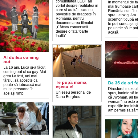
comunitatea LGBT au
În momentul de fa
vorbit despre realitatea în
mai frumoase cărț
care și-au trăit, sau nu,
România sunt în 
poveștile de dragoste în
spre Leipzig. Am
România, pentru
scormonit după el
documentarea filmului
le poți cunoaște și
„Câteva conversații
pe unele să le poți
despre o fată foarte
acasă.
înaltă”.
Al doilea coming
out
La 16 ani, Luca și-a făcut
coming out-ul ca gay. Mai
greu i-a fost, ani mai
târziu, să accepte că
Te pupă mama,
De 35 de ori f
poate să iubească mai
eşecule!
Directorul muzeul
multe persoane în
Un eseu personal de
spus, înainte să i
același timp.
Dana Berghes.
că „Woman, all to
woman” nu este o
expoziție feminist
am permis să zâ